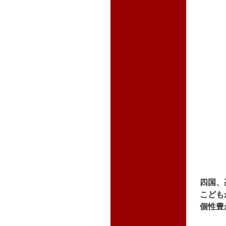
四国、
こども
個性豊