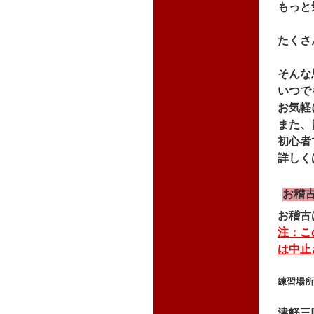
もっと
たくさ
そんな
いつで
お気軽
また、
初心者
詳しく
お稽
お稽古
注：こ
は中止
練習
津軽三