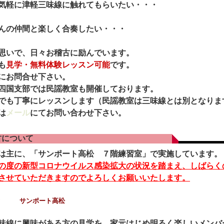
気軽に津軽三味線に触れてもらいたい・・・
んの仲間と楽しく合奏したい・・・
思いで、日々お稽古に励んでいます。
も
見学・無料体験レッスン可能
です。
にお問合せ下さい。
四国支部では民謡教室も開催しております。
でも丁寧にレッスンします（民謡教室は三味線とは別となりま
は
メール
にてお問い合わせ下さい。
古について
は主に、「サンポート高松 ７階練習室」で実施しています。
の度の新型コロナウイルス感染拡大の状況を踏まえ、しばらく
させていただきますのでよろしくお願いいたします。
場所
サンポート高松
味線に興味がある方の見学を、家元はじめ明るく楽しいメンバ